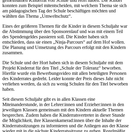
gemeinsamen Kinderrat von Schule und Hort haben. Die Kinder
konnten zum Beispiel mitentscheiden, mit welchem Thema sie sich
am pädagogischen Tag der Schule beschäftigen möchten und
wählten das Thema „Umweltschutz“.
Eines der größeren Themen für die Kinder in diesem Schuljahr war
die Abstimmung über den Sponsorenlauf und was mit einem Teil
des Spendengeldes passieren soll. Die Kinder haben sich
entschieden, dass sie einen „Ninja-Parcours“ auf dem Hof wollen.
Die Planung und Umsetzung des Parcours erfolgt mit den Kindern
zusammen.
Die Schule und der Hort haben sich in diesem Schuljahr mit dem
Projekt Kinderrat für den Titel „Schule der Toleranz“ beworben.
Hierfür wurde ein Bewerbungsvideo mit allen beteiligten Personen
des Kinderrates gedreht. Leider konnte der Preis dieses Jahr nicht
verliehen werden, da sich zu wenig Schulen für den Titel beworben
haben.
Seit diesem Schuljahr gibt es in allen Klassen eine
Miteinanderstunde, in der Lehrer:innen und Erzieher:innen in den
jeweiligen Klassen gemeinsam mit den Kindern aktuelle Themen
besprechen. Zudem haben die Kinderratsvertreter in dieser Stunde
die Möglichkeit, ihre Klassenkamerad:innen über die Inhalte der
Kinderratssitzungen zu informieren und die Anliegen aus der Klasse
wieder mit in die nächste Kinderratssitzung zu geben. Regelmäßig