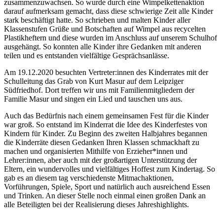
zusammenzuwachsen. So wurde durch eine Wimpelkettenaktion
darauf aufmerksam gemacht, dass diese schwierige Zeit alle Kinder
stark beschäftigt hatte. So schrieben und malten Kinder aller
Klassenstufen Grüße und Botschaften auf Wimpel aus recycelten
Plastikheftern und diese wurden im Anschluss auf unserem Schulhof
ausgehängt. So konnten alle Kinder ihre Gedanken mit anderen
teilen und es entstanden vielfältige Gesprächsanlässe.
Am 19.12.2020 besuchten Vertreter:innen des Kinderrates mit der
Schulleitung das Grab von Kurt Masur auf dem Leipziger
Südfriedhof. Dort treffen wir uns mit Familienmitgliedern der
Familie Masur und singen ein Lied und tauschen uns aus.
Auch das Bedürfnis nach einem gemeinsamen Fest für die Kinder
war groß. So entstand im Kinderrat die Idee des Kinderfestes von
Kindern für Kinder. Zu Beginn des zweiten Halbjahres begannen
die Kinderräte diesen Gedanken Ihren Klassen schmackhaft zu
machen und organisierten Mithilfe von Erzieher*innen und
Lehrer:innen, aber auch mit der großartigen Unterstützung der
Eltern, ein wundervolles und vielfältiges Hoffest zum Kindertag. So
gab es an diesem tag verschiedenste Mitmachaktionen,
Vorführungen, Spiele, Sport und natürlich auch ausreichend Essen
und Trinken. An dieser Stelle noch einmal einen großen Dank an
alle Beteiligten bei der Realisierung dieses Jahreshighlights.