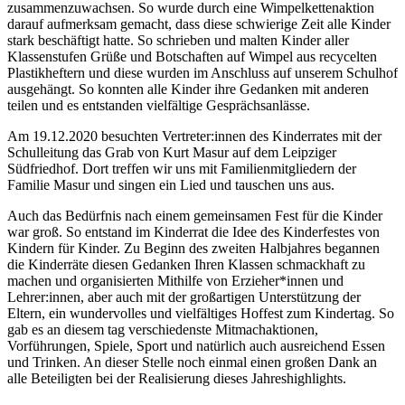
zusammenzuwachsen. So wurde durch eine Wimpelkettenaktion
darauf aufmerksam gemacht, dass diese schwierige Zeit alle Kinder
stark beschäftigt hatte. So schrieben und malten Kinder aller
Klassenstufen Grüße und Botschaften auf Wimpel aus recycelten
Plastikheftern und diese wurden im Anschluss auf unserem Schulhof
ausgehängt. So konnten alle Kinder ihre Gedanken mit anderen
teilen und es entstanden vielfältige Gesprächsanlässe.
Am 19.12.2020 besuchten Vertreter:innen des Kinderrates mit der
Schulleitung das Grab von Kurt Masur auf dem Leipziger
Südfriedhof. Dort treffen wir uns mit Familienmitgliedern der
Familie Masur und singen ein Lied und tauschen uns aus.
Auch das Bedürfnis nach einem gemeinsamen Fest für die Kinder
war groß. So entstand im Kinderrat die Idee des Kinderfestes von
Kindern für Kinder. Zu Beginn des zweiten Halbjahres begannen
die Kinderräte diesen Gedanken Ihren Klassen schmackhaft zu
machen und organisierten Mithilfe von Erzieher*innen und
Lehrer:innen, aber auch mit der großartigen Unterstützung der
Eltern, ein wundervolles und vielfältiges Hoffest zum Kindertag. So
gab es an diesem tag verschiedenste Mitmachaktionen,
Vorführungen, Spiele, Sport und natürlich auch ausreichend Essen
und Trinken. An dieser Stelle noch einmal einen großen Dank an
alle Beteiligten bei der Realisierung dieses Jahreshighlights.