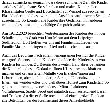
darauf aufmerksam gemacht, dass diese schwierige Zeit alle Kinder
stark beschäftigt hatte. So schrieben und malten Kinder aller
Klassenstufen Grüße und Botschaften auf Wimpel aus recycelten
Plastikheftern und diese wurden im Anschluss auf unserem Schulhof
ausgehängt. So konnten alle Kinder ihre Gedanken mit anderen
teilen und es entstanden vielfältige Gesprächsanlässe.
Am 19.12.2020 besuchten Vertreter:innen des Kinderrates mit der
Schulleitung das Grab von Kurt Masur auf dem Leipziger
Südfriedhof. Dort treffen wir uns mit Familienmitgliedern der
Familie Masur und singen ein Lied und tauschen uns aus.
Auch das Bedürfnis nach einem gemeinsamen Fest für die Kinder
war groß. So entstand im Kinderrat die Idee des Kinderfestes von
Kindern für Kinder. Zu Beginn des zweiten Halbjahres begannen
die Kinderräte diesen Gedanken Ihren Klassen schmackhaft zu
machen und organisierten Mithilfe von Erzieher*innen und
Lehrer:innen, aber auch mit der großartigen Unterstützung der
Eltern, ein wundervolles und vielfältiges Hoffest zum Kindertag. So
gab es an diesem tag verschiedenste Mitmachaktionen,
Vorführungen, Spiele, Sport und natürlich auch ausreichend Essen
und Trinken. An dieser Stelle noch einmal einen großen Dank an
alle Beteiligten bei der Realisierung dieses Jahreshighlights.