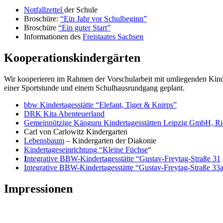
Notfallzettel
der Schule
Broschüre:
“Ein Jahr vor Schulbeginn”
Broschüre
“Ein guter Start”
Informationen des
Freistaates Sachsen
Kooperationskindergärten
Wir kooperieren im Rahmen der Vorschularbeit mit umliegenden Kind
einer Sportstunde und einem Schulhausrundgang geplant.
bbw Kindertagesstätte “Elefant, Tiger & Knirps”
DRK Kita Abenteuerland
Gemeinnützige Känguru Kindertagesstätten Leipzig GmbH, Ri
Carl von Carlowitz Kindergarten
Lebensbaum
– Kindergarten der Diakonie
Kindertageseinrichtung “Kleine Füchse
“
I
ntegrative BBW-Kindertagesstätte “Gustav-Freytag-Straße 31
Integrative BBW-Kindertagesstätte “Gustav-Freytag-Straße 33
Impressionen