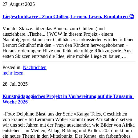
27. August 2025
Liegeschubkarre - Zum Chillen, Lernen, Lesen, Rumfahren 😉
Von der Skizze...über das Bauen...zum Chillen :)und
ausziehbare...Tische... ! WOW In diesem Projekt - einem
Nachfolgeprojekt unserer Chillhäuser - fokussierten wir den offenen
Lernort Schulhof mit den – von den Kindern hervorgehobenen –
Herausforderungen: Hitze und fehlende ruhige Rückzugsorte. Aus
ersten Skizzen entstand die Idee, eine mobile Liege zu bauen,…
Posted in:
Nachrichten
mehr lesen
28. Juli 2025
Kunstpädagogisches Projekt in Vorbereitung auf die Tansania-
Woche 2026
»Foto: Delphine Blast, aus der Serie »Kanga Tales, Geschichten
von Frauen« Im Lernraum Woher kommt unser Afrikabild? setzen
wir uns seit Jahren mit der Frage auseinander, wie Bilder von Afrika
entstehen – in Medien, Alltag, Bildung und Kultur. 2025 rückt nun
ein neues Thema in den Mittelpunkt: Der Kanga, ein farbenfrohes,