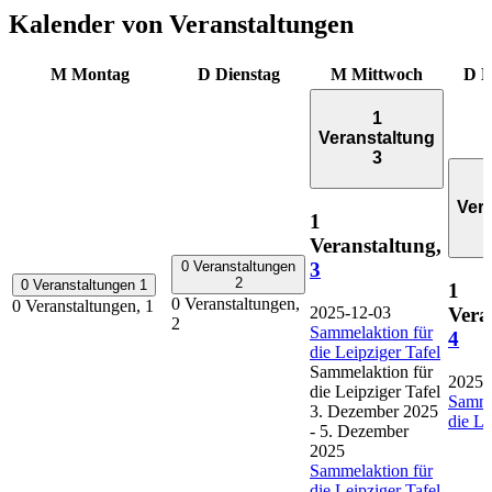
Kalender von Veranstaltungen
M
Montag
D
Dienstag
M
Mittwoch
D
D
1
Veranstaltung
3
Ver
1
Veranstaltung,
3
0 Veranstaltungen
2
0 Veranstaltungen
1
1
0 Veranstaltungen,
0 Veranstaltungen,
1
2025-12-03
Vera
2
Sammelaktion für
4
die Leipziger Tafel
Sammelaktion für
2025-
die Leipziger Tafel
Samme
3. Dezember 2025
die Le
-
5. Dezember
2025
Sammelaktion für
die Leipziger Tafel