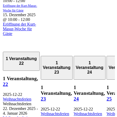
10:00
-
12:00
Eröffnung der Kurt-Masur-
Woche für Gäste
15. Dezember 2025
@ 10:00
-
12:00
Eröffnung der Kurt-
Masur-Woche für
Gäste
1 Veranstaltung
1
1
22
Veranstaltung
Veranstaltung
Ver
23
24
1 Veranstaltung,
22
1
1
1
Veranstaltung,
Veranstaltung,
Vera
2025-12-22
23
24
25
Weihnachtsferien
Weihnachtsferien
22. Dezember 2025
-
2025-12-22
2025-12-22
2025-
4. Januar 2026
Weihnachtsferien
Weihnachtsferien
Weihn