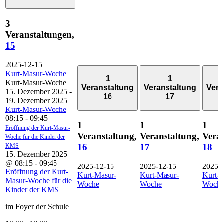
3
Veranstaltungen,
15
2025-12-15
Kurt-Masur-Woche
1
1
Kurt-Masur-Woche
Veranstaltung
Veranstaltung
Ver
15. Dezember 2025
-
16
17
19. Dezember 2025
Kurt-Masur-Woche
08:15
-
09:45
1
1
1
Eröffnung der Kurt-Masur-
Veranstaltung,
Veranstaltung,
Vera
Woche für die Kinder der
16
17
18
KMS
15. Dezember 2025
@ 08:15
-
09:45
2025-12-15
2025-12-15
2025-
Eröffnung der Kurt-
Kurt-Masur-
Kurt-Masur-
Kurt-
Masur-Woche für die
Woche
Woche
Woch
Kinder der KMS
im Foyer der Schule