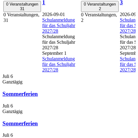
1
3
0 Veranstaltungen
0 Veranstaltungen
31
2
2026-09-01
2026-09
0 Veranstaltungen,
0 Veranstaltungen,
Schulanmeldung
Schulan
31
2
für das Schuljahr
für das S
2027/28
2027/28
Schulanmeldung
Schulan
für das Schuljahr
für das S
2027/28
2027/28
September 1
Septembe
Schulanmeldung
Schulan
für das Schuljahr
für das S
2027/28
2027/28
Juli 6
Ganztägig
Sommerferien
Juli 6
Ganztägig
Sommerferien
Juli 6