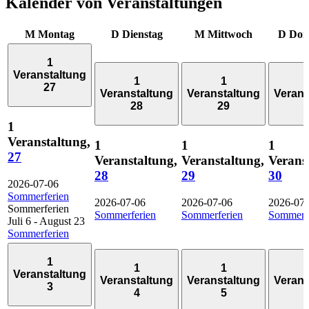
Kalender von Veranstaltungen
M
Montag
D
Dienstag
M
Mittwoch
D
Don
1
Veranstaltung
1
1
27
Veranstaltung
Veranstaltung
Verans
28
29
1
Veranstaltung,
1
1
1
27
Veranstaltung,
Veranstaltung,
Verans
28
29
30
2026-07-06
Sommerferien
2026-07-06
2026-07-06
2026-07
Sommerferien
Sommerferien
Sommerferien
Sommerf
Juli 6
-
August 23
Sommerferien
1
1
1
Veranstaltung
Veranstaltung
Veranstaltung
Verans
3
4
5