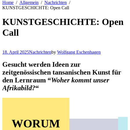
Home
Allgemein
Nachrichten
KUNSTGESCHICHTE: Open Call
KUNSTGESCHICHTE: Open
Call
18. April 2025
Nachrichten
by
Wolfgang Eschenhagen
Gesucht werden Ideen zur
zeitgenössischen tansanischen Kunst für
den Lernraum “
Woher kommt unser
Afrikabild?
“
WORUM