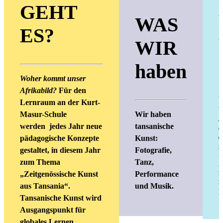
GEHT
WAS
ES?
WIR
haben
Woher kommt unser
Afrikabild?
Für den
Lernraum an der Kurt-
W
Masur-Schule
Wir haben
k
werden jedes Jahr neue
tansanische
e
d
pädagogische Konzepte
Kunst:
g
gestaltet, in diesem Jahr
Fotografie,
S
zum Thema
Tanz,
A
z
„Zeitgenössische Kunst
Performance
z
aus Tansania“.
und Musik.
p
Tansanische Kunst wird
Ausgangspunkt für
globales Lernen.