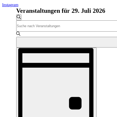
Instagram
Veranstaltungen für 29. Juli 2026
Veranstaltungen
Suche
Bitte
Suche
Schlüsselwort
und
eingeben.
Suche
Ansichten,
nach
Navigation
Veranstaltungen
Veranstaltung
Schlüsselwort.
Ansichten-
Navigation