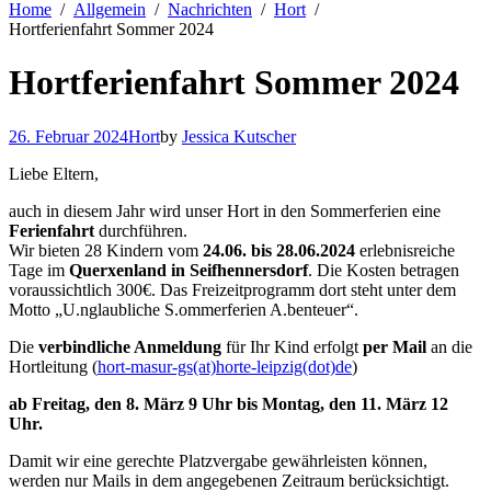
Home
Allgemein
Nachrichten
Hort
Hortferienfahrt Sommer 2024
Hortferienfahrt Sommer 2024
26. Februar 2024
Hort
by
Jessica Kutscher
Liebe Eltern,
auch in diesem Jahr wird unser Hort in den Sommerferien eine
Ferienfahrt
durchführen.
Wir bieten 28 Kindern vom
24.06. bis 28.06.2024
erlebnisreiche
Tage im
Querxenland in Seifhennersdorf
. Die Kosten betragen
voraussichtlich 300€. Das Freizeitprogramm dort steht unter dem
Motto „U.nglaubliche S.ommerferien A.benteuer“.
Die
verbindliche Anmeldung
für Ihr Kind erfolgt
per Mail
an die
Hortleitung (
hort-masur-gs(at)horte-leipzig(dot)de
)
ab Freitag, den 8. März 9 Uhr bis Montag, den 11. März 12
Uhr.
Damit wir eine gerechte Platzvergabe gewährleisten können,
werden nur Mails in dem angegebenen Zeitraum berücksichtigt.