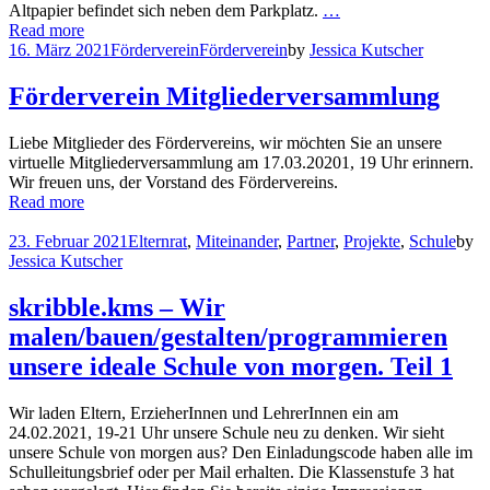
Altpapier befindet sich neben dem Parkplatz.
…
Read more
16. März 2021
Förderverein
Förderverein
by
Jessica Kutscher
Förderverein Mitgliederversammlung
Liebe Mitglieder des Fördervereins, wir möchten Sie an unsere
virtuelle Mitgliederversammlung am 17.03.20201, 19 Uhr erinnern.
Wir freuen uns, der Vorstand des Fördervereins.
Read more
23. Februar 2021
Elternrat
,
Miteinander
,
Partner
,
Projekte
,
Schule
by
Jessica Kutscher
skribble.kms – Wir
malen/bauen/gestalten/programmieren
unsere ideale Schule von morgen. Teil 1
Wir laden Eltern, ErzieherInnen und LehrerInnen ein am
24.02.2021, 19-21 Uhr unsere Schule neu zu denken. Wir sieht
unsere Schule von morgen aus? Den Einladungscode haben alle im
Schulleitungsbrief oder per Mail erhalten. Die Klassenstufe 3 hat