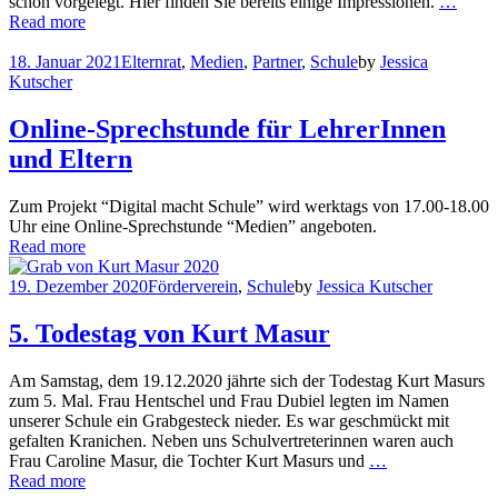
schon vorgelegt. Hier finden Sie bereits einige Impressionen.
…
Read more
18. Januar 2021
Elternrat
,
Medien
,
Partner
,
Schule
by
Jessica
Kutscher
Online-Sprechstunde für LehrerInnen
und Eltern
Zum Projekt “Digital macht Schule” wird werktags von 17.00-18.00
Uhr eine Online-Sprechstunde “Medien” angeboten.
Read more
19. Dezember 2020
Förderverein
,
Schule
by
Jessica Kutscher
5. Todestag von Kurt Masur
Am Samstag, dem 19.12.2020 jährte sich der Todestag Kurt Masurs
zum 5. Mal. Frau Hentschel und Frau Dubiel legten im Namen
unserer Schule ein Grabgesteck nieder. Es war geschmückt mit
gefalten Kranichen. Neben uns Schulvertreterinnen waren auch
Frau Caroline Masur, die Tochter Kurt Masurs und
…
Read more