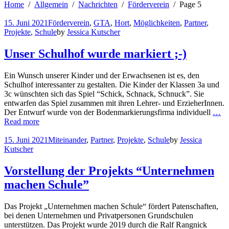
Home
Allgemein
Nachrichten
Förderverein
Page 5
15. Juni 2021
Förderverein
,
GTA
,
Hort
,
Möglichkeiten
,
Partner
,
Projekte
,
Schule
by
Jessica Kutscher
Unser Schulhof wurde markiert ;-)
Ein Wunsch unserer Kinder und der Erwachsenen ist es, den
Schulhof interessanter zu gestalten. Die Kinder der Klassen 3a und
3c wünschten sich das Spiel “Schick, Schnack, Schnuck”. Sie
entwarfen das Spiel zusammen mit ihren Lehrer- und ErzieherInnen.
Der Entwurf wurde von der Bodenmarkierungsfirma individuell
…
Read more
15. Juni 2021
Miteinander
,
Partner
,
Projekte
,
Schule
by
Jessica
Kutscher
Vorstellung der Projekts “Unternehmen
machen Schule”
Das Projekt „Unternehmen machen Schule“ fördert Patenschaften,
bei denen Unternehmen und Privatpersonen Grundschulen
unterstützen. Das Projekt wurde 2019 durch die Ralf Rangnick