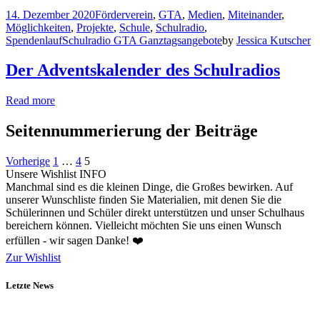
14. Dezember 2020
Förderverein
,
GTA
,
Medien
,
Miteinander
,
Möglichkeiten
,
Projekte
,
Schule
,
Schulradio
,
Spendenlauf
Schulradio GTA Ganztagsangebote
by
Jessica Kutscher
Der Adventskalender des Schulradios
Read more
Seitennummerierung der Beiträge
Vorherige
1
…
4
5
Unsere Wishlist
INFO
Manchmal sind es die kleinen Dinge, die Großes bewirken. Auf
unserer Wunschliste finden Sie Materialien, mit denen Sie die
Schülerinnen und Schüler direkt unterstützen und unser Schulhaus
bereichern können. Vielleicht möchten Sie uns einen Wunsch
erfüllen - wir sagen Danke! ❤️
Zur Wishlist
Letzte News