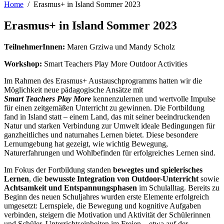
Home
Erasmus+ in Island Sommer 2023
Erasmus+ in Island Sommer 2023
TeilnehmerInnen:
Maren Grziwa und Mandy Scholz
Workshop:
Smart Teachers Play More Outdoor Activities
Im Rahmen des Erasmus+ Austauschprogramms hatten wir die
Möglichkeit neue pädagogische Ansätze mit
Smart Teachers Play More
kennenzulernen und wertvolle Impulse
für einen zeitgemäßen Unterricht zu gewinnen. Die Fortbildung
fand in Island statt – einem Land, das mit seiner beeindruckenden
Natur und starken Verbindung zur Umwelt ideale Bedingungen für
ganzheitliches und naturnahes Lernen bietet. Diese besondere
Lernumgebung hat gezeigt, wie wichtig Bewegung,
Naturerfahrungen und Wohlbefinden für erfolgreiches Lernen sind.
Im Fokus der Fortbildung standen
bewegtes und spielerisches
Lernen
, die
bewusste Integration von Outdoor-Unterricht
sowie
Achtsamkeit und Entspannungsphasen
im Schulalltag. Bereits zu
Beginn des neuen Schuljahres wurden erste Elemente erfolgreich
umgesetzt: Lernspiele, die Bewegung und kognitive Aufgaben
verbinden, steigern die Motivation und Aktivität der Schülerinnen
und Schüler. Unterrichtseinheiten im Freien – etwa auf der